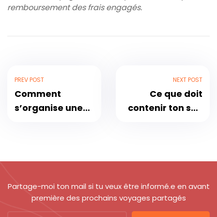
remboursement des frais engagés.
PREV POST
NEXT POST
Comment
Ce que doit
s’organise une
contenir ton sac
journée de
pour le trek dans
marche durant
le désert
le trek ?
marocain
Partage-moi ton mail si tu veux être informé.e en avant
première des prochains voyages partagés